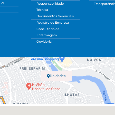
-PI
Responsabilidade
Transparênci
Técnica
Documentos Gerenciais
Registro de Empresa
Consultório de
Enfermagem
Ouvidoria
 sede, em Teresina, o Coren-PI está presente em mais sete ci
Unidades