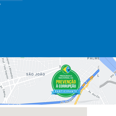
a
dades.