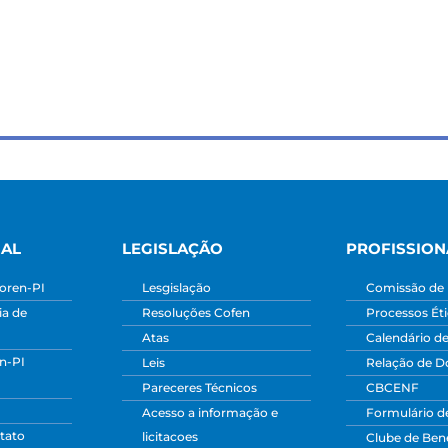
NAL
LEGISLAÇÃO
PROFISSION
oren-PI
Lesgislação
Comissão de 
a de
Resoluções Cofen
Processos Ét
Atas
Calendário d
n-PI
Leis
Relação de 
Pareceres Técnicos
CBCENF
Acesso a informação e
Formulário d
tato
licitacoes
Clube de Bene