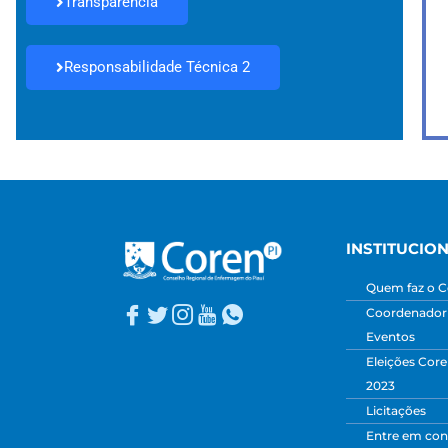
Transparência
Responsabilidade Técnica 2
INSTITUCIO
Quem faz o C
Coordenadori
Eventos
Eleições Core
2023
Licitações
Entre em con