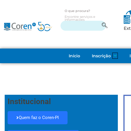
O que procura?
Encontre serviços e
informações
Ext
Início
Inscrição
Institucional
Quem faz o Coren-PI