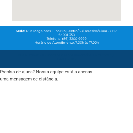
Sede:
Rua Magalhaes Filho,655,Centro/Sul Teresina/Piauí - CEP:
64001-350
Telefone: (86) 3200-9999
Horário de Atendimento: 7:00h às 17:00h
© 2021
Coren-PI-
Todos os direitos reservados. Feito com
QG
MAREKTING
Precisa de ajuda? Nossa equipe está a apenas
uma mensagem de distância.