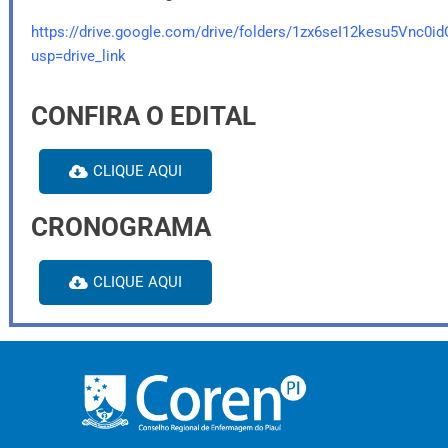
https://drive.google.com/drive/folders/1zx6seI12kesu5Vn
usp=drive_link
CONFIRA O EDITAL
CLIQUE AQUI
CRONOGRAMA
CLIQUE AQUI