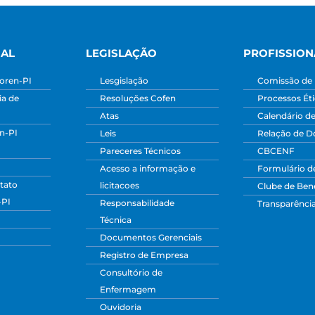
NAL
LEGISLAÇÃO
PROFISSION
oren-PI
Lesgislação
Comissão de 
a de
Resoluções Cofen
Processos Ét
Atas
Calendário d
n-PI
Leis
Relação de 
Pareceres Técnicos
CBCENF
Acesso a informação e
Formulário d
tato
licitacoes
Clube de Bene
-PI
Responsabilidade
Transparênci
Técnica
Documentos Gerenciais
Registro de Empresa
Consultório de
Enfermagem
Ouvidoria