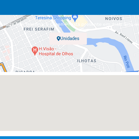
 sede, em Teresina, o Coren-PI está presente em mais sete ci
Unidades