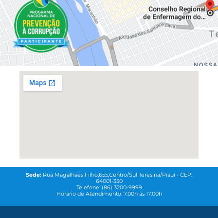
Sede:
Rua Magalhaes Filho,655,Centro/Sul Teresina/Piauí - CEP:
64001-350
Telefone: (86) 3200-9999
Horário de Atendimento: 7:00h às 17:00h
© 2021
Coren-PI-
Todos os direitos reservados. Feito com
QG