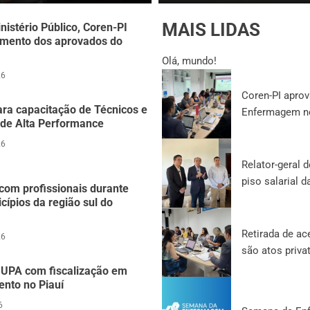
MAIS LIDAS
nistério Público, Coren-PI
amento dos aprovados do
Olá, mundo!
26
Coren-PI aprov
ara capacitação de Técnicos e
Enfermagem n
 de Alta Performance
26
Relator-geral 
piso salarial 
 com profissionais durante
icípios da região sul do
Retirada de ac
26
são atos priva
 UPA com fiscalização em
ento no Piauí
6