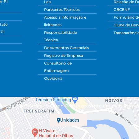
n-PI
Leis
Relação de 
Pareceres Técnicos
CBCENF
Acesso a informação e
Formulário d
tato
licitacoes
Clube de Bene
-PI
Responsabilidade
Transparênci
Técnica
Documentos Gerenciais
Registro de Empresa
Consultório de
Enfermagem
Ouvidoria
 sede, em Teresina, o Coren-PI está presente em mais sete ci
Unidades