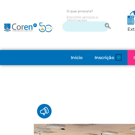
O que procura?
Encontre serviços e
informações
Ext
Início
Inscrição
Coren-PI fortalece diálogo com profissionais durante visitas institucionais a municípios da região sul do estado
ELEIÇÕES 2026