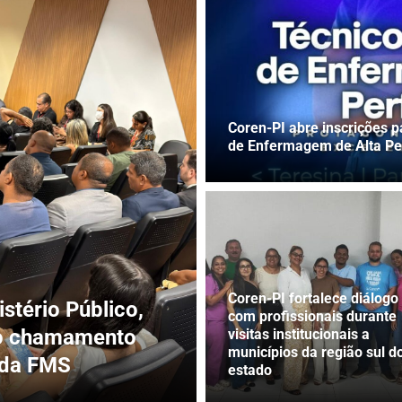
Coren-PI abre inscrições p
de Enfermagem de Alta P
Coren-PI fortalece diálogo
stério Público,
com profissionais durante
lo chamamento
visitas institucionais a
municípios da região sul d
 da FMS
estado