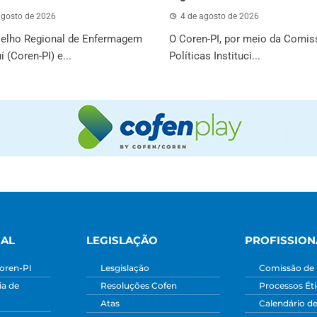
agosto de 2026
4 de agosto de 2026
elho Regional de Enfermagem
O Coren-PI, por meio da Comis
í (Coren-PI) e...
Políticas Instituci...
NAL
LEGISLAÇÃO
PROFISSION
oren-PI
Lesgislação
Comissão de 
a de
Resoluções Cofen
Processos Ét
Atas
Calendário d