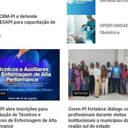
Semana da Enf
 CRM-PI e defende
SESAPI para capacitação de
OPORTUNIDADE
Obstétrica
6
CIAS
NOTICIAS
PI abre inscrições para
Coren-PI fortalece diálogo 
tação de Técnicos e
profissionais durante visitas
ares de Enfermagem de Alta
institucionais a municípios d
rmance
região sul do estado