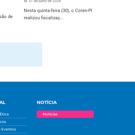
31 de julho de 2026
Nesta quinta-feira (30), o Coren-PI
são de
realizou fiscalizaç...
AL
NOTÍCIA
Ética
Notícias
icos
e Eventos