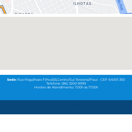
Sede:
Rua Magalhaes Filho,655,Centro/Sul Teresina/Piauí - CEP: 64001-350
Telefone: (86) 3200-9999
Horário de Atendimento: 7:00h às 17:00h
© 2021
Coren-PI-
Todos os direitos reservados. Feito com
QG MAREKTING