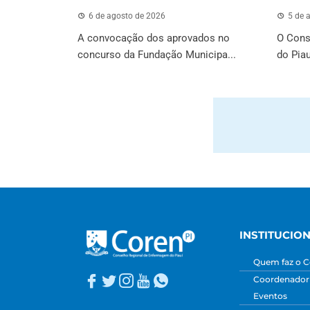
6 de agosto de 2026
5 de 
A convocação dos aprovados no
O Cons
concurso da Fundação Municipa...
do Piau
INSTITUCIO
Quem faz o C
Coordenadori
Eventos