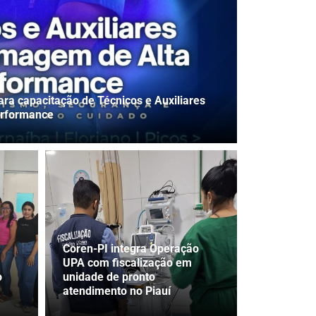
ara capacitação de Técnicos e Auxiliares
erformance
Coren-PI integra Operação
UPA com fiscalização em
o
unidade de pronto
atendimento no Piauí