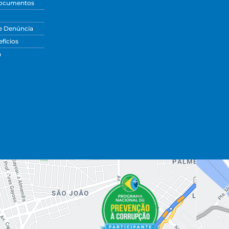
Documentos
e Denúncia
fícios
a
dades.