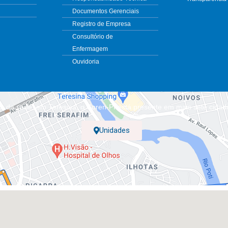
Documentos Gerenciais
Registro de Empresa
Consultório de
Enfermagem
Ouvidoria
m da sede, em Teresina, o Coren-PI está presente em mais sete cidad
Unidades