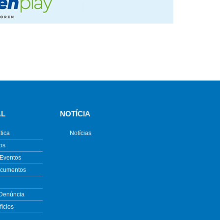
AL
NOTÍCIA
tica
Notícias
os
 Eventos
ocumentos
 Denúncia
ícios