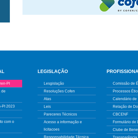
AL
LEGISLAÇÃO
PROFISSION
ren-PI
Lesgislação
Comissão de É
 de
Resoluções Cofen
Processos Étic
Atas
Calendário de
n-PI 2023
Leis
Relação de D
Pareceres Técnicos
CBCENF
to com o
Acesso a informação e
Formulário de
licitacoes
Clube de Benef
Responsabilidade Técnica
Transparência