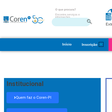
O que procura?
Encontre serviços e
informações
Ext
Início
Inscrição
Institucional
Quem faz o Coren-PI