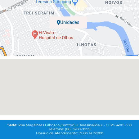
 sede, em Teresina, o Coren-PI está presente em mais sete ci
Unidades
Sede:
Rua Magalhaes Filho,655,Centro/Sul Teresina/Piauí - CEP: 64001-350
Telefone: (86) 3200-9999
Horário de Atendimento: 7:00h às 17:00h