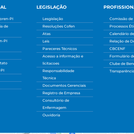
NAL
LEGISLAÇÃO
PROFISSION
oren-PI
Lesgislação
Comissão de 
a de
Resoluções Cofen
Processos Ét
Atas
Calendário d
n-PI
Leis
Relação de 
Pareceres Técnicos
CBCENF
Acesso a informação e
Formulário d
tato
licitacoes
Clube de Bene
-PI
Responsabilidade
Transparênci
Técnica
Documentos Gerenciais
Registro de Empresa
Consultório de
Enfermagem
Ouvidoria