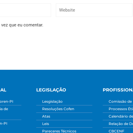
 vez que eu comentar.
NAL
LEGISLAÇÃO
PROFISSION
oren-PI
Lesgislação
Comissão de 
a de
Resoluções Cofen
Processos Ét
Atas
Calendário d
n-PI
Leis
Relação de 
Pareceres Técnicos
CBCENF