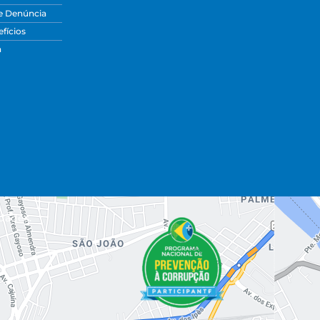
e Denúncia
fícios
a
dades.