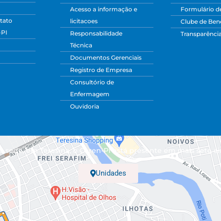
Acesso a informação e
Formulário d
tato
licitacoes
Clube de Bene
-PI
Responsabilidade
Transparênci
Técnica
Documentos Gerenciais
Registro de Empresa
Consultório de
Enfermagem
Ouvidoria
 sede, em Teresina, o Coren-PI está presente em mais sete ci
Unidades