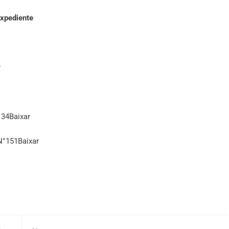
xpediente
r
134
Baixar
N°151
Baixar