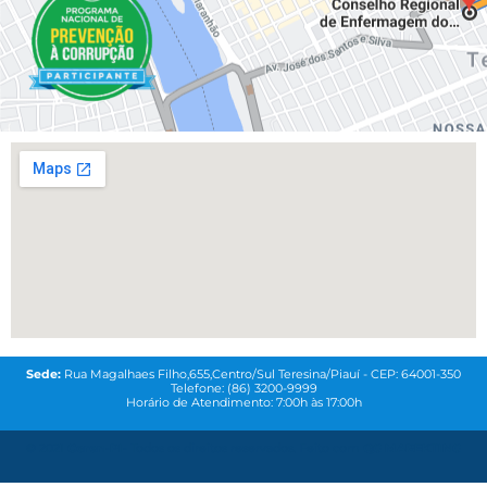
Sede:
Rua Magalhaes Filho,655,Centro/Sul Teresina/Piauí - CEP: 64001-350
Telefone: (86) 3200-9999
Horário de Atendimento: 7:00h às 17:00h
© 2021
Coren-PI-
Todos os direitos reservados. Feito com
QG MAREKTING