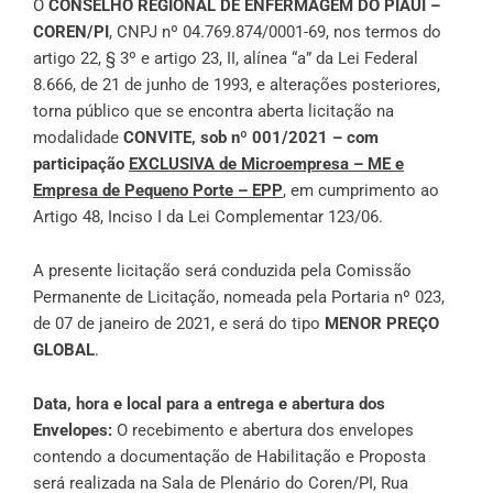
O
CONSELHO REGIONAL DE ENFERMAGEM DO PIAUÍ –
COREN/PI
, CNPJ nº 04.769.874/0001-69, nos termos do
artigo 22, § 3º e artigo 23, II, alínea “a” da Lei Federal
8.666, de 21 de junho de 1993, e alterações posteriores,
torna público que se encontra aberta licitação na
modalidade
CONVITE, sob nº 001/2021 – com
participação
EXCLUSIVA de Microempresa – ME e
Empresa de Pequeno Porte – EPP
, em cumprimento ao
Artigo 48, Inciso I da Lei Complementar 123/06.
A presente licitação será conduzida pela Comissão
Permanente de Licitação, nomeada pela Portaria nº 023,
de 07 de janeiro de 2021, e será do tipo
MENOR PREÇO
GLOBAL
.
Data, hora e local para a entrega e abertura dos
Envelopes:
O recebimento e abertura dos envelopes
contendo a documentação de Habilitação e Proposta
será realizada na Sala de Plenário do Coren/PI, Rua