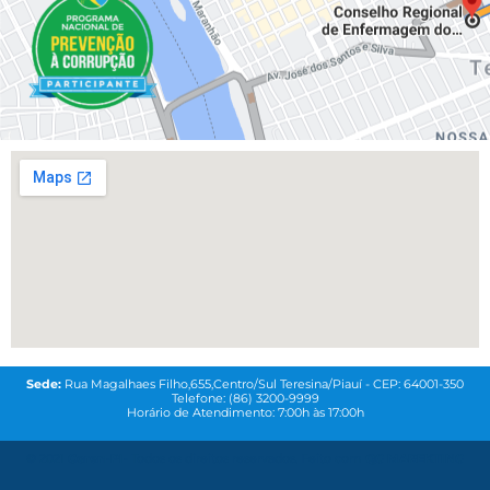
Sede:
Rua Magalhaes Filho,655,Centro/Sul Teresina/Piauí - CEP: 64001-350
Telefone: (86) 3200-9999
Horário de Atendimento: 7:00h às 17:00h
© 2021
Coren-PI-
Todos os direitos reservados. Feito com
QG MAREKTING