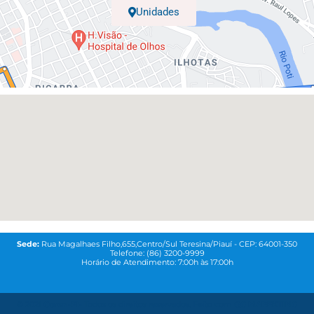
Unidades
Sede:
Rua Magalhaes Filho,655,Centro/Sul Teresina/Piauí - CEP: 64001-350
Telefone: (86) 3200-9999
Horário de Atendimento: 7:00h às 17:00h
© 2021
Coren-PI-
Todos os direitos reservados. Feito com
QG MAREKTING