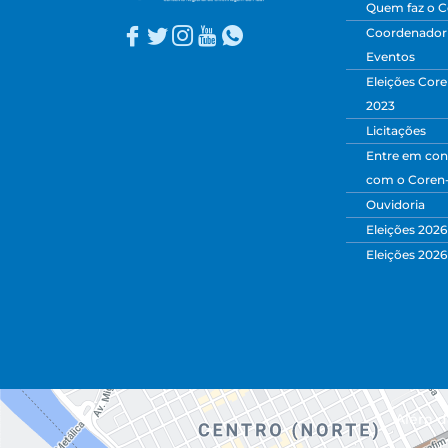
Quem faz o C
Coordenadori
Eventos
Eleições Core
2023
Licitações
Entre em con
com o Coren
Ouvidoria
Eleições 2026
Eleições 2026
Além da