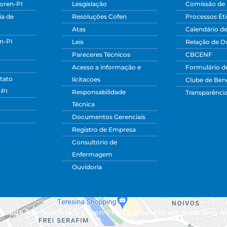
oren-PI
Lesgislação
Comissão de 
a de
Resoluções Cofen
Processos Ét
Atas
Calendário d
n-PI
Leis
Relação de 
Pareceres Técnicos
CBCENF
Acesso a informação e
Formulário d
tato
licitacoes
Clube de Bene
-PI
Responsabilidade
Transparênci
Técnica
Documentos Gerenciais
Registro de Empresa
Consultório de
Enfermagem
Ouvidoria
 sede, em Teresina, o Coren-PI está presente em mais sete ci