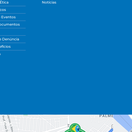
Ética
Notícias
icos
e Eventos
Documentos
e Denúncia
fícios
a
dades.