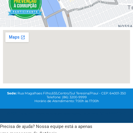
Sede:
Rua Magalhaes Filho,655,Centro/Sul Teresina/Piauí - CEP: 64001-350
Telefone: (86) 3200-9999
Horário de Atendimento: 7:00h às 17:00h
© 2021
Coren-PI-
Todos os direitos reservados. Feito com
QG MAREKTING
Precisa de ajuda? Nossa equipe está a apenas