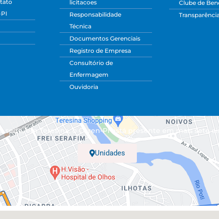
tato
licitacoes
Clube de Bene
-PI
Responsabilidade
Transparênci
Técnica
Documentos Gerenciais
Registro de Empresa
Consultório de
Enfermagem
Ouvidoria
 sede, em Teresina, o Coren-PI está presente em mais sete ci
Unidades