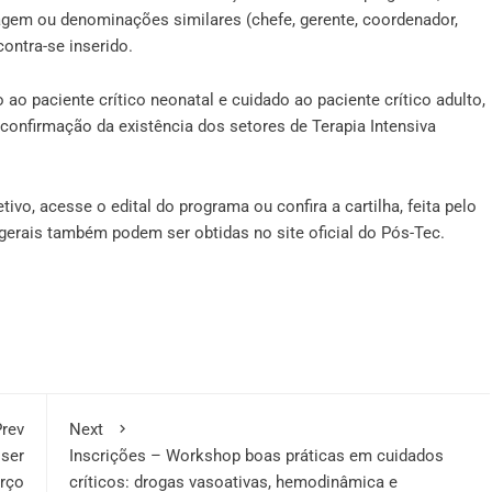
magem ou denominações similares (chefe, gerente, coordenador,
contra-se inserido.
ao paciente crítico neonatal e cuidado ao paciente crítico adulto,
 confirmação da existência dos setores de Terapia Intensiva
etivo, acesse o
edital do programa
ou confira a
cartilha, feita pelo
s gerais também podem ser obtidas no
site oficial
do Pós-Tec.
rev
Next
ser
Inscrições – Workshop boas práticas em cuidados
arço
críticos: drogas vasoativas, hemodinâmica e