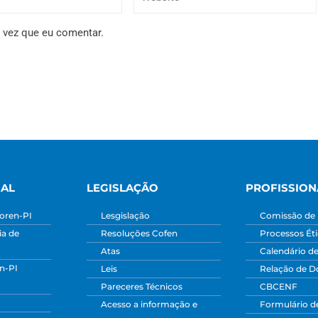
 vez que eu comentar.
NAL
LEGISLAÇÃO
PROFISSION
oren-PI
Lesgislação
Comissão de 
a de
Resoluções Cofen
Processos Ét
Atas
Calendário d
n-PI
Leis
Relação de 
Pareceres Técnicos
CBCENF
Acesso a informação e
Formulário d