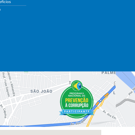
fícios
a
dades.