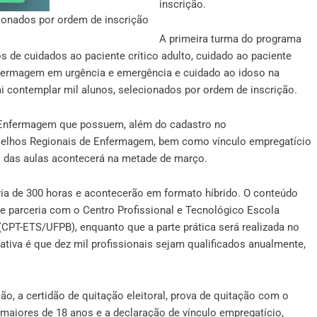
inscrição.
cionados por ordem de inscrição
A primeira turma do programa
sos de cuidados ao paciente crítico adulto, cuidado ao paciente
nfermagem em urgência e emergência e cuidado ao idoso na
ai contemplar mil alunos, selecionados por ordem de inscrição.
e Enfermagem que possuem, além do cadastro no
onselhos Regionais de Enfermagem, bem como vínculo empregatício
o das aulas acontecerá na metade de março.
ia de 300 horas e acontecerão em formato híbrido. O conteúdo
e parceria com o Centro Profissional e Tecnológico Escola
(CPT-ETS/UFPB), enquanto que a parte prática será realizada no
tiva é que dez mil profissionais sejam qualificados anualmente,
o, a certidão de quitação eleitoral, prova de quitação com o
 maiores de 18 anos e a declaração de vínculo empregatício,