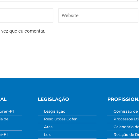
 vez que eu comentar.
NAL
LEGISLAÇÃO
PROFISSION
oren-PI
Lesgislação
Comissão de 
a de
Resoluções Cofen
Processos Ét
Atas
Calendário d
n-PI
Leis
Relação de 