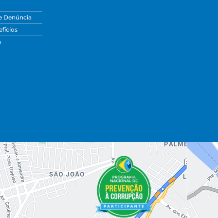
e Denúncia
fícios
a
dades.