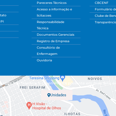
Pareceres Técnicos
CBCENF
Acesso a informação e
Formulário d
tato
licitacoes
Clube de Bene
-PI
Responsabilidade
Transparênci
Técnica
Documentos Gerenciais
Registro de Empresa
Consultório de
Enfermagem
Ouvidoria
 sede, em Teresina, o Coren-PI está presente em mais sete ci
Unidades