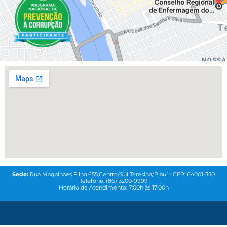
Sede:
Rua Magalhaes Filho,655,Centro/Sul Teresina/Piauí - CEP: 64001-350
Telefone: (86) 3200-9999
Horário de Atendimento: 7:00h às 17:00h
© 2021
Coren-PI-
Todos os direitos reservados. Feito com
QG MAREKTING