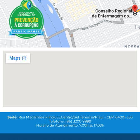
Sede:
Rua Magalhaes Filho,655,Centro/Sul Teresina/Piauí - CEP: 64001-350
Telefone: (86) 3200-9999
Horário de Atendimento: 7:00h às 17:00h
© 2021
Coren-PI-
Todos os direitos reservados. Feito com
QG MAREKTING