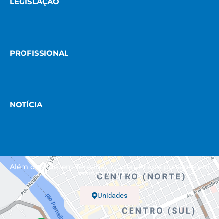
LEGISLAÇÃO
PROFISSIONAL
NOTÍCIA
Além da sede, em Teresina, o Coren-PI está presente em
mais sete cidades.
Unidades