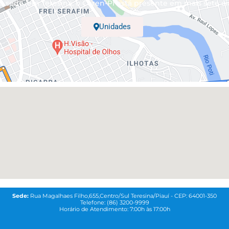
 sede, em Teresina, o Coren-PI está presente em mais sete ci
Unidades
Sede:
Rua Magalhaes Filho,655,Centro/Sul Teresina/Piauí - CEP: 64001-350
Telefone: (86) 3200-9999
Horário de Atendimento: 7:00h às 17:00h