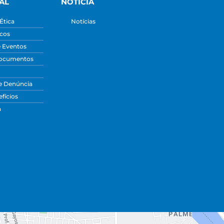
AL
NOTÍCIA
Ética
Notícias
icos
e Eventos
Documentos
e Denúncia
fícios
a