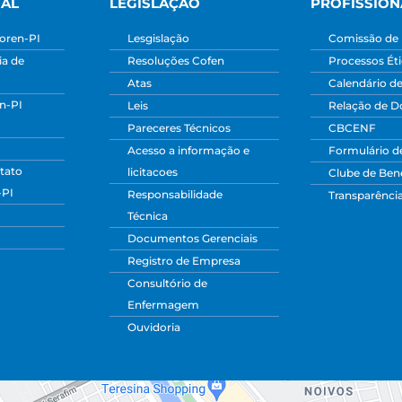
NAL
LEGISLAÇÃO
PROFISSION
oren-PI
Lesgislação
Comissão de 
a de
Resoluções Cofen
Processos Ét
Atas
Calendário d
n-PI
Leis
Relação de 
Pareceres Técnicos
CBCENF
Acesso a informação e
Formulário d
tato
licitacoes
Clube de Bene
-PI
Responsabilidade
Transparênci
Técnica
Documentos Gerenciais
Registro de Empresa
Consultório de
Enfermagem
Ouvidoria