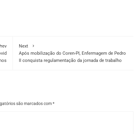
rev
Next
ovid
Após mobilização do Coren-PI, Enfermagem de Pedro
anos
II conquista regulamentação da jornada de trabalho
gatórios são marcados com
*