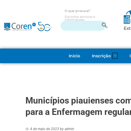
O que procura?
Encontre serviços e
informações
Ext
Início
Inscrição
Municípios piauienses com
para a Enfermagem regula
4 de maio de 2023
by
admin