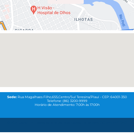
Sede:
Rua Magalhaes Filho,655,Centro/Sul Teresina/Piauí - CEP: 64001-350
Telefone: (86) 3200-9999
Horário de Atendimento: 7:00h às 17:00h
© 2021
Coren-PI-
Todos os direitos reservados. Feito com
QG MAREKTING