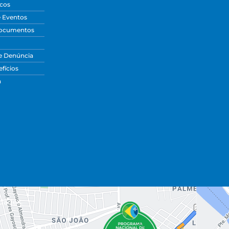
icos
e Eventos
Documentos
e Denúncia
fícios
a
dades.