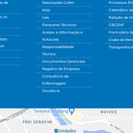
a de
Resoluções Cofen
Processos Ét
Atas
Calendário d
n-PI
Leis
Relação de 
Pareceres Técnicos
CBCENF
Acesso a informação e
Formulário d
tato
licitacoes
Clube de Bene
-PI
Responsabilidade
Transparênci
Técnica
Documentos Gerenciais
Registro de Empresa
Consultório de
Enfermagem
Ouvidoria
 sede, em Teresina, o Coren-PI está presente em mais sete ci
Unidades