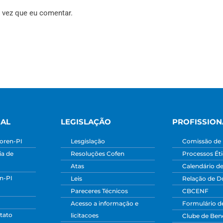
 vez que eu comentar.
NAL
LEGISLAÇÃO
PROFISSION
oren-PI
Lesgislação
Comissão de 
a de
Resoluções Cofen
Processos Ét
Atas
Calendário d
n-PI
Leis
Relação de 
Pareceres Técnicos
CBCENF
Acesso a informação e
Formulário d
tato
licitacoes
Clube de Bene