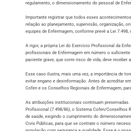
regulamento, o dimensionamento do pessoal de Enfer
Importante registrar que todos esses acontecimentos
relação ao planejamento, supervisão, organização, or
equipes de Enfermagem, conforme prevê a Lei 7.498, 
A rigor, a própria Lei do Exercício Profissional da E
profissionais de Enfermagem em número o suficiente p
paciente grave, que corre risco de vida, deve receber 
Esse caso ilustra, mais uma vez, a importância de 
evitar engano e desinformação. Antes de acreditar e
Cofen e os Conselhos Regionais de Enfermagem, para
As atribuições institucionais continuam preservadas.
Profissional (7.498/86), o Sistema Cofen/Conselhos R
de saúde, exigindo o cumprimento do dimensionament
Civis Públicas, para que se contrate o número neces
população com segurança e qualidade. Esse é o no