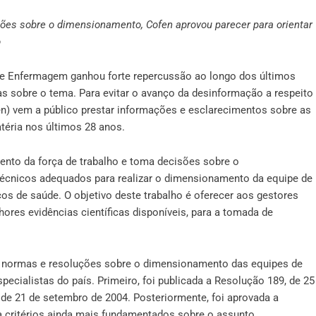
ões sobre o dimensionamento, Cofen aprovou parecer para orientar
o
e Enfermagem ganhou forte repercussão ao longo dos últimos
as sobre o tema. Para evitar o avanço da desinformação a respeito
n) vem a público prestar informações e esclarecimentos sobre as
téria nos últimos 28 anos.
ento da força de trabalho e toma decisões sobre o
 técnicos adequados para realizar o dimensionamento da equipe de
os de saúde. O objetivo deste trabalho é oferecer aos gestores
res evidências científicas disponíveis, para a tomada de
s normas e resoluções sobre o dimensionamento das equipes de
ecialistas do país. Primeiro, foi publicada a Resolução 189, de 25
de 21 de setembro de 2004. Posteriormente, foi aprovada a
ia critérios ainda mais fundamentados sobre o assunto.