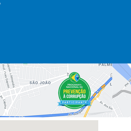
a
dades.