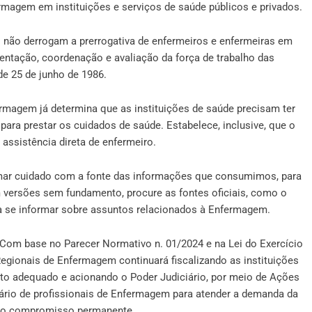
magem em instituições e serviços de saúde públicos e privados.
 não derrogam a prerrogativa de enfermeiros e enfermeiras em
ientação, coordenação e avaliação da força de trabalho das
de 25 de junho de 1986.
nfermagem já determina que as instituições de saúde precisam ter
ara prestar os cuidados de saúde. Estabelece, inclusive, que o
a assistência direta de enfermeiro.
tomar cuidado com a fonte das informações que consumimos, para
m versões sem fundamento, procure as fontes oficiais, como o
 se informar sobre assuntos relacionados à Enfermagem.
 Com base no Parecer Normativo n. 01/2024 e na Lei do Exercício
egionais de Enfermagem continuará fiscalizando as instituições
o adequado e acionando o Poder Judiciário, por meio de Ações
sário de profissionais de Enfermagem para atender a demanda da
sso compromisso permanente.