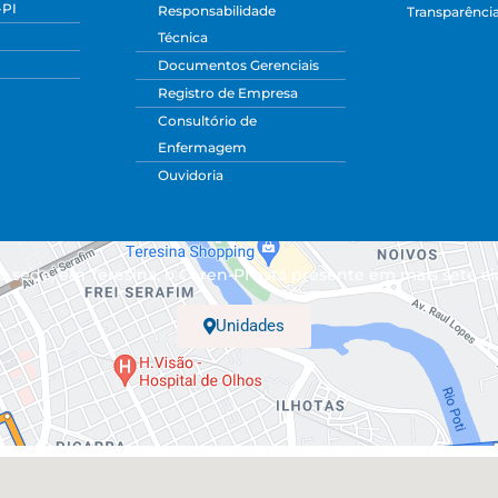
-PI
Responsabilidade
Transparênci
Técnica
Documentos Gerenciais
Registro de Empresa
Consultório de
Enfermagem
Ouvidoria
 sede, em Teresina, o Coren-PI está presente em mais sete ci
Unidades