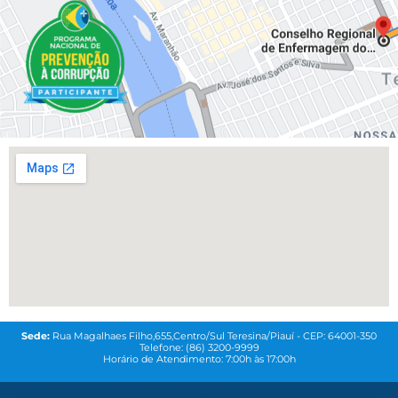
Sede:
Rua Magalhaes Filho,655,Centro/Sul Teresina/Piauí - CEP: 64001-350
Telefone: (86) 3200-9999
Horário de Atendimento: 7:00h às 17:00h
© 2021
Coren-PI-
Todos os direitos reservados. Feito com
QG MAREKTING