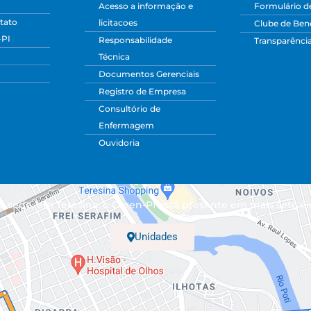
Acesso a informação e
Formulário d
tato
licitacoes
Clube de Bene
-PI
Responsabilidade
Transparênci
Técnica
Documentos Gerenciais
Registro de Empresa
Consultório de
Enfermagem
Ouvidoria
 sede, em Teresina, o Coren-PI está presente em mais sete ci
Unidades