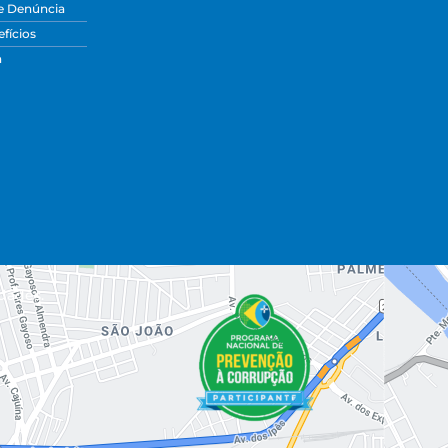
e Denúncia
fícios
a
dades.