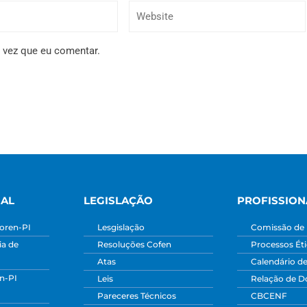
 vez que eu comentar.
NAL
LEGISLAÇÃO
PROFISSION
oren-PI
Lesgislação
Comissão de 
a de
Resoluções Cofen
Processos Ét
Atas
Calendário d
n-PI
Leis
Relação de 
Pareceres Técnicos
CBCENF