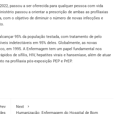
de 2022, passou a ser oferecida para qualquer pessoa com vida
nistério passou a orientar a prescrição de ambas as profilaxias
a, com o objetivo de diminuir o número de novas infecções e
to.
 alcançar 95% da população testada, com tratamento de pelo
íveis indetectáveis em 95% deles. Globalmente, as novas
pico, em 1995. A Enfermagem tem um papel fundamental nos
idos de sífilis, HIV, hepatites virais e hanseníase, além de atuar
to na profilaxia pós-exposição PEP e PrEP.
rev
Next
ndes
Humanização: Enfermagem do Hospital de Bom