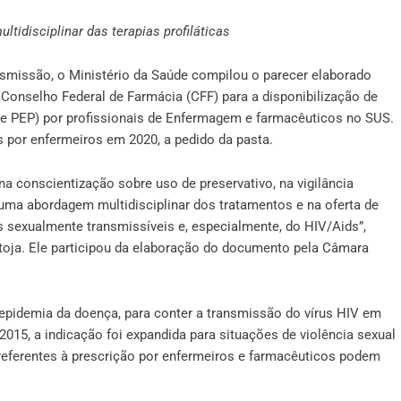
tidisciplinar das terapias profiláticas
nsmissão, o Ministério da Saúde compilou o parecer elaborado
Conselho Federal de Farmácia (CFF) para a disponibilização de
P e PEP) por profissionais de Enfermagem e farmacêuticos no SUS.
s por enfermeiros em 2020, a pedido da pasta.
conscientização sobre uso de preservativo, na vigilância
ma abordagem multidisciplinar dos tratamentos e na oferta de
es sexualmente transmissíveis e, especialmente, do HIV/Aids”,
ntoja. Ele participou da elaboração do documento pela Câmara
pidemia da doença, para conter a transmissão do vírus HIV em
015, a indicação foi expandida para situações de violência sexual
referentes à prescrição por enfermeiros e farmacêuticos podem