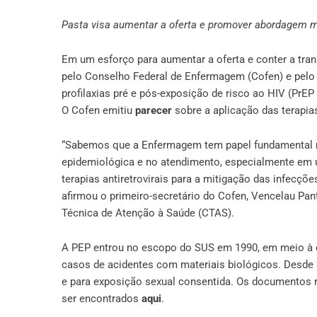
Pasta visa aumentar a oferta e promover abordagem mul
Em um esforço para aumentar a oferta e conter a tra
pelo Conselho Federal de Enfermagem (Cofen) e pelo 
profilaxias pré e pós-exposição de risco ao HIV (PrE
O Cofen emitiu
parecer
sobre a aplicação das terapia
“Sabemos que a Enfermagem tem papel fundamental na 
epidemiológica e no atendimento, especialmente em u
terapias antiretrovirais para a mitigação das infecçõ
afirmou o primeiro-secretário do Cofen, Vencelau Pa
Técnica de Atenção à Saúde (CTAS).
A PEP entrou no escopo do SUS em 1990, em meio à e
casos de acidentes com materiais biológicos. Desde 2
e para exposição sexual consentida. Os documentos 
ser encontrados
aqui
.