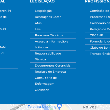
NAL
LEGISLAÇÃO
PROFISSION
oren-PI
Lesgislação
Comissão de 
a de
Resoluções Cofen
Processos Ét
Atas
Calendário d
n-PI
Leis
Relação de 
Pareceres Técnicos
CBCENF
Acesso a informação e
Formulário d
tato
licitacoes
Clube de Bene
-PI
Responsabilidade
Transparênci
Técnica
Documentos Gerenciais
Registro de Empresa
Consultório de
Enfermagem
Ouvidoria