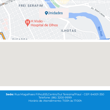
 sede, em Teresina, o Coren-PI está presente em mais sete ci
Unidades
Sede:
Rua Magalhaes Filho,655,Centro/Sul Teresina/Piauí - CEP: 64001-350
Telefone: (86) 3200-9999
Horário de Atendimento: 7:00h às 17:00h