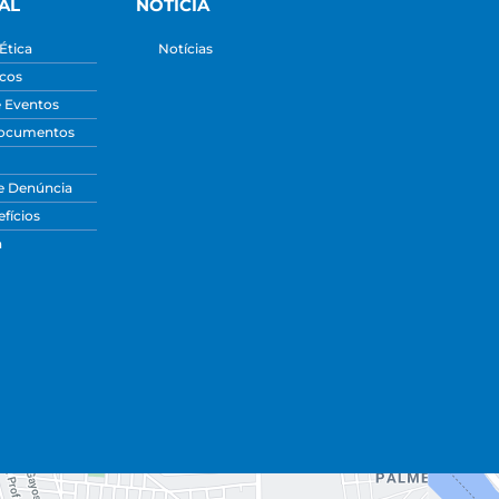
AL
NOTÍCIA
Ética
Notícias
icos
e Eventos
Documentos
e Denúncia
fícios
a