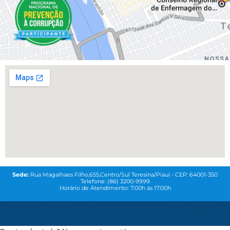
Sede:
Rua Magalhaes Filho,655,Centro/Sul Teresina/Piauí - CEP: 64001-350
Telefone: (86) 3200-9999
Horário de Atendimento: 7:00h às 17:00h
© 2021
Coren-PI-
Todos os direitos reservados. Feito com
QG MAREKTING