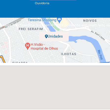
Ouvidoria
 sede, em Teresina, o Coren-PI está presente em mais sete ci
Unidades