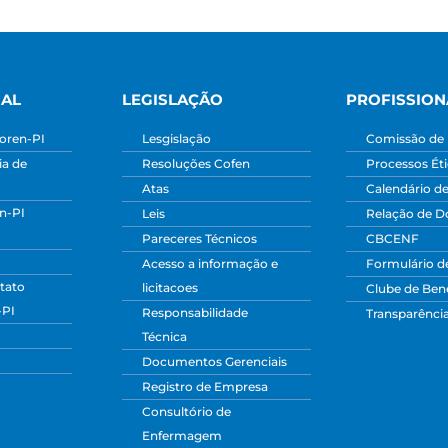
NAL
LEGISLAÇÃO
PROFISSION
oren-PI
Lesgislação
Comissão de 
a de
Resoluções Cofen
Processos Ét
Atas
Calendário d
n-PI
Leis
Relação de 
Pareceres Técnicos
CBCENF
Acesso a informação e
Formulário d
tato
licitacoes
Clube de Bene
-PI
Responsabilidade
Transparênci
Técnica
Documentos Gerenciais
Registro de Empresa
Consultório de
Enfermagem