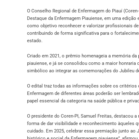
O Conselho Regional de Enfermagem do Piauí (Coren-PI
Destaque da Enfermagem Piauiense, em uma edição esp
como objetivo reconhecer e valorizar profissionais
contribuindo de forma significativa para o fortalecim
estado.
Criado em 2021, o prêmio homenageia a memória da p
piauiense, e já se consolidou como a maior honraria 
simbólico ao integrar as comemorações do Jubileu de
O edital traz todas as informações sobre os critério
Enfermagem de diferentes áreas poderão ser lembrad
papel essencial da categoria na saúde pública e priva
O presidente do Coren-PI, Samuel Freitas, destacou a 
forma de dar visibilidade e reconhecimento àqueles q
cuidado. Em 2025, celebrar essa premiação junto ao J
histórico e social da Enfermagem piauiense”, afirmou.