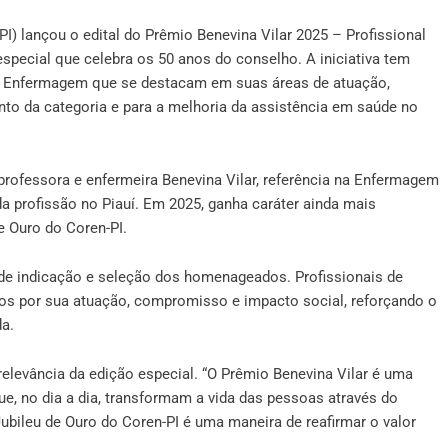
) lançou o edital do Prêmio Benevina Vilar 2025 – Profissional
ecial que celebra os 50 anos do conselho. A iniciativa tem
 de Enfermagem que se destacam em suas áreas de atuação,
ento da categoria e para a melhoria da assistência em saúde no
rofessora e enfermeira Benevina Vilar, referência na Enfermagem
da profissão no Piauí. Em 2025, ganha caráter ainda mais
 Ouro do Coren-PI.
s de indicação e seleção dos homenageados. Profissionais de
os por sua atuação, compromisso e impacto social, reforçando o
da.
relevância da edição especial. “O Prêmio Benevina Vilar é uma
ue, no dia a dia, transformam a vida das pessoas através do
ubileu de Ouro do Coren-PI é uma maneira de reafirmar o valor