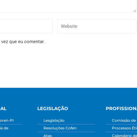
 vez que eu comentar.
NAL
LEGISLAÇÃO
PROFISSION
oren-PI
Lesgislação
Comissão de 
a de
Resoluções Cofen
Processos Ét
Atas
Calendário d