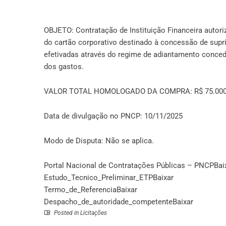
OBJETO: Contratação de Instituição Financeira autor
do cartão corporativo destinado à concessão de su
efetivadas através do regime de adiantamento conced
dos gastos.
VALOR TOTAL HOMOLOGADO DA COMPRA: R$ 75.000
Data de divulgação no PNCP: 10/11/2025
Modo de Disputa: Não se aplica.
Portal Nacional de Contratações Públicas – PNCP
Bai
Estudo_Tecnico_Preliminar_ETP
Baixar
Termo_de_Referencia
Baixar
Despacho_de_autoridade_competente
Baixar
Posted in
Licitações