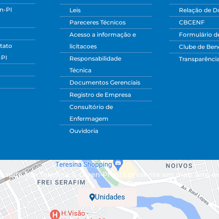
n-PI
Leis
Relação de 
Pareceres Técnicos
CBCENF
Acesso a informação e
Formulário d
tato
licitacoes
Clube de Bene
-PI
Responsabilidade
Transparênci
Técnica
Documentos Gerenciais
Registro de Empresa
Consultório de
Enfermagem
Ouvidoria
 sede, em Teresina, o Coren-PI está presente em mais sete ci
Unidades