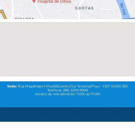
Sede:
Rua Magalhaes Filho,655,Centro/Sul Teresina/Piauí - CEP: 64001-350
Telefone: (86) 3200-9999
Horário de Atendimento: 7:00h às 17:00h
© 2021
Coren-PI-
Todos os direitos reservados. Feito com
QG MAREKTING