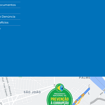
Documentos
e Denúncia
fícios
a
dades.