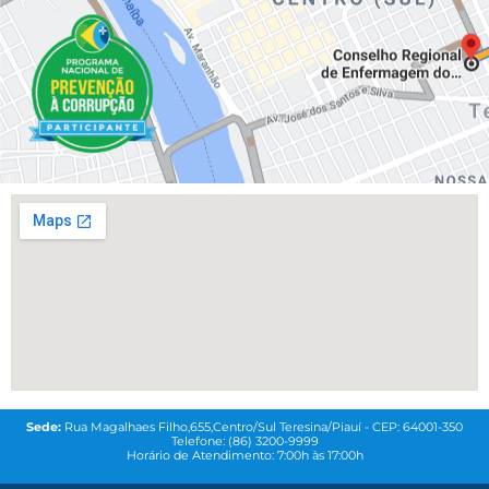
Sede:
Rua Magalhaes Filho,655,Centro/Sul Teresina/Piauí - CEP: 64001-350
Telefone: (86) 3200-9999
Horário de Atendimento: 7:00h às 17:00h