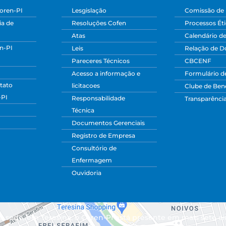
oren-PI
Lesgislação
Comissão de 
a de
Resoluções Cofen
Processos Ét
Atas
Calendário d
n-PI
Leis
Relação de 
Pareceres Técnicos
CBCENF
Acesso a informação e
Formulário d
tato
licitacoes
Clube de Bene
-PI
Responsabilidade
Transparênci
Técnica
Documentos Gerenciais
Registro de Empresa
Consultório de
Enfermagem
Ouvidoria
 sede, em Teresina, o Coren-PI está presente em mais sete ci