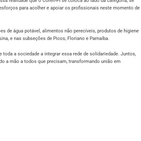
sa realidade que o Coren-PI se coloca ao lado da categoria, se
 esforços para acolher e apoiar os profissionais neste momento de
s de água potável, alimentos não perecíveis, produtos de higiene
ina, e nas subseções de Picos, Floriano e Parnaíba.
 toda a sociedade a integrar essa rede de solidariedade. Juntos,
ndo a mão a todos que precisam, transformando união em