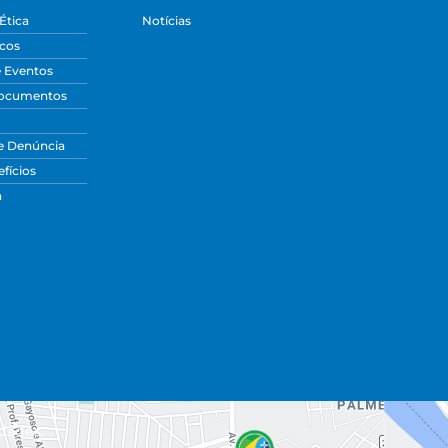
Ética
Notícias
icos
e Eventos
Documentos
e Denúncia
fícios
a
dades.