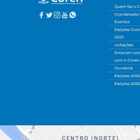
Quem faz o C
Coordenadori
Eventos
Eleições Core
2023
Licitações
Entre em con
com o Coren
Ouvidoria
Eleições 2026
Eleições 2026
Além da