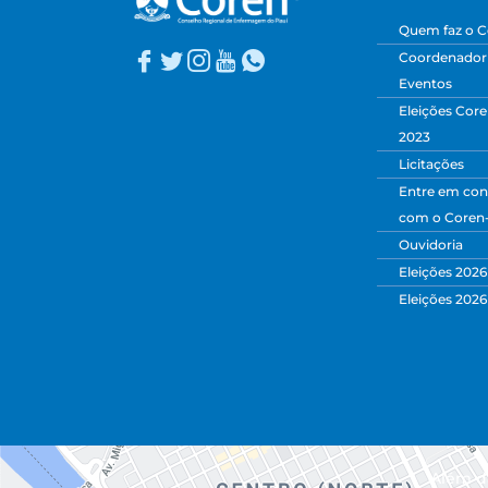
Quem faz o C
Coordenadori
Eventos
Eleições Core
2023
Licitações
Entre em con
com o Coren
Ouvidoria
Eleições 2026
Eleições 2026
Além da