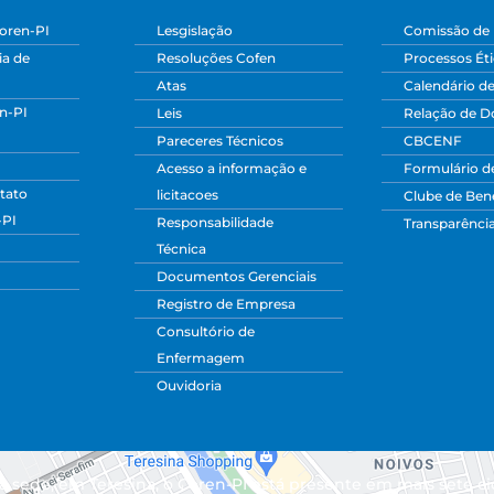
oren-PI
Lesgislação
Comissão de 
a de
Resoluções Cofen
Processos Ét
Atas
Calendário d
n-PI
Leis
Relação de 
Pareceres Técnicos
CBCENF
Acesso a informação e
Formulário d
tato
licitacoes
Clube de Bene
-PI
Responsabilidade
Transparênci
Técnica
Documentos Gerenciais
Registro de Empresa
Consultório de
Enfermagem
Ouvidoria
 sede, em Teresina, o Coren-PI está presente em mais sete ci