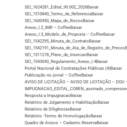
SEI_1624281_Edital_90.002_2026
Baixar
SEI_1510840_Termo_de_Referencia
Baixar
SEI_1600450_Mapa_de_Riscos
Baixar
Anexo_I.2_IMR – Coffee
Baixar
Anexo_I.3_Modelo_de_Proposta – Coffee
Baixar
SEI_1542295_Minuta_de_Contrato
Baixar
SEI_1542191_Minuta_de_Ata_de_Registro_de_Precos
B
SEI_1511278_Plano_de_Insercao
Baixar
SEI_1543043_Regulamento_Anexo_I.4
Baixar
Portal Nacional de Contratações Públicas (4)
Baixar
Publicação no jornal – Coffee
Baixar
AVISO DE LICITAÇÃO – AVISO DE LICITAÇÃO – DOU – 
IMPUGNACAO_EDITAL_COREN_assinado_compresse
Resposta a Impugnacao
Baixar
Relatório de Julgamento e Habilitação
Baixar
Relatório de Diligências
Baixar
Relatório -Termo de Homologação
Baixar
Quadro de Avisos – Cadastro Reserva
Baixar