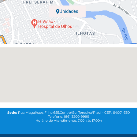
Unidades
Sede:
Rua Magalhaes Filho,655,Centro/Sul Teresina/Piauí - CEP: 64001-350
Telefone: (86) 3200-9999
Horário de Atendimento: 7:00h às 17:00h