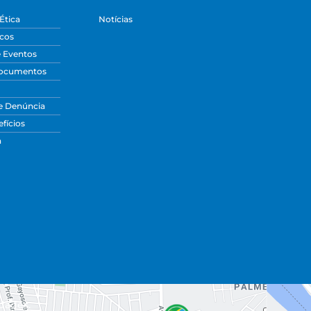
Ética
Notícias
icos
e Eventos
Documentos
e Denúncia
fícios
a
dades.