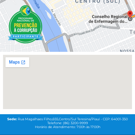
Sede:
Rua Magalhaes Filho,655,Centro/Sul Teresina/Piauí - CEP: 64001-350
Telefone: (86) 3200-9999
Horário de Atendimento: 7:00h às 17:00h