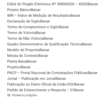
Edital do Pregão Eletrônico Nº 900042026 – 42026
Baixar
Projeto Básico
Baixar
IMR – Índice de Medição de Resultados
Baixar
Declaração de Sigilo
Baixar
Termo de Compromisso e Sigilo
Baixar
Termo de Vistoria
Baixar
Termo de Não Vistoria
Baixar
Quadro Demonstrativo de Qualificação Técnica
Baixar
Modelo de Proposta
Baixar
Minuta do Contrato
Baixar
Planta Baixa
Baixar
Projetos
Baixar
PNCP – Portal Nacional de Contratações Públicas
Baixar
Jornal – Publicação em Jornal
Baixar
Publicação no Diário Oficial da União-DOU
Baixar
Pedido de Eslarecimento e Resposta – 01
Baixar
Posted in
Licitações