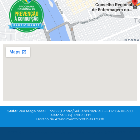
Sede:
Rua Magalhaes Filho,655,Centro/Sul Teresina/Piauí - CEP: 64001-350
Telefone: (86) 3200-9999
Horário de Atendimento: 7:00h às 17:00h
© 2021
Coren-PI-
Todos os direitos reservados. Feito com
QG MAREKTING