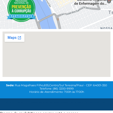
Sede:
Rua Magalhaes Filho,655,Centro/Sul Teresina/Piauí - CEP: 64001-350
Telefone: (86) 3200-9999
Horário de Atendimento: 7:00h às 17:00h
© 2021
Coren-PI-
Todos os direitos reservados. Feito com
QG MAREKTING