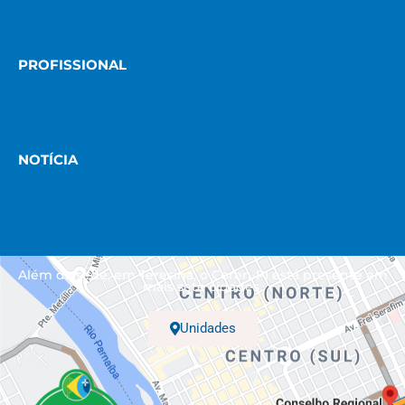
PROFISSIONAL
NOTÍCIA
Além da sede, em Teresina, o Coren-PI está presente em
mais sete cidades.
Unidades