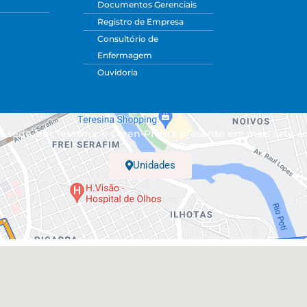
Documentos Gerenciais
Registro de Empresa
Consultório de
Enfermagem
Ouvidoria
 sede, em Teresina, o Coren-PI está presente em mais sete ci
Unidades