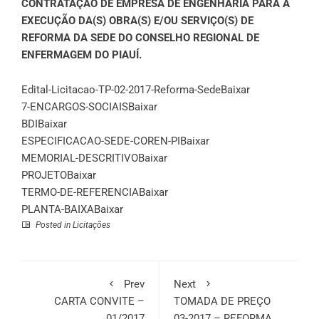
CONTRATAÇÃO DE EMPRESA DE ENGENHARIA PARA A
EXECUÇÃO DA(S) OBRA(S) E/OU SERVIÇO(S) DE
REFORMA DA SEDE DO CONSELHO REGIONAL DE
ENFERMAGEM DO PIAUÍ.
Edital-Licitacao-TP-02-2017-Reforma-Sede
Baixar
7-ENCARGOS-SOCIAIS
Baixar
BDI
Baixar
ESPECIFICACAO-SEDE-COREN-PI
Baixar
MEMORIAL-DESCRITIVO
Baixar
PROJETO
Baixar
TERMO-DE-REFERENCIA
Baixar
PLANTA-BAIXA
Baixar
Posted in
Licitações
Prev
Next
CARTA CONVITE –
TOMADA DE PREÇO
01/2017
03-2017 – REFORMA