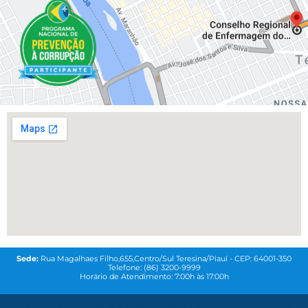
Sede:
Rua Magalhaes Filho,655,Centro/Sul Teresina/Piauí - CEP: 64001-350
Telefone: (86) 3200-9999
Horário de Atendimento: 7:00h às 17:00h
© 2021
Coren-PI-
Todos os direitos reservados. Feito com
QG MAREKTING