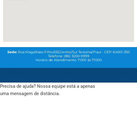
Sede:
Rua Magalhaes Filho,655,Centro/Sul Teresina/Piauí - CEP: 64001-350
Telefone: (86) 3200-9999
Horário de Atendimento: 7:00h às 17:00h
© 2021
Coren-PI-
Todos os direitos reservados. Feito com
QG MAREKTING
Precisa de ajuda? Nossa equipe está a apenas
uma mensagem de distância.