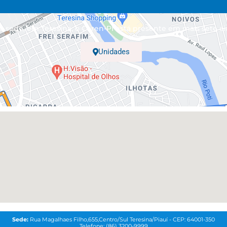
 sede, em Teresina, o Coren-PI está presente em mais sete ci
Unidades
Sede:
Rua Magalhaes Filho,655,Centro/Sul Teresina/Piauí - CEP: 64001-350
Telefone: (86) 3200-9999