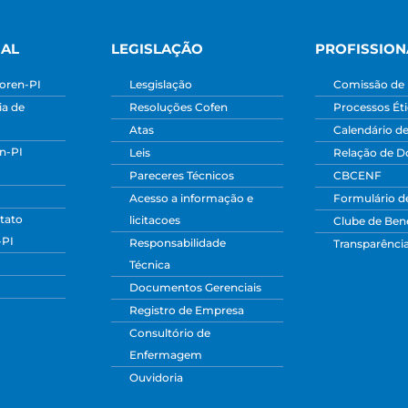
NAL
LEGISLAÇÃO
PROFISSION
oren-PI
Lesgislação
Comissão de 
a de
Resoluções Cofen
Processos Ét
Atas
Calendário d
n-PI
Leis
Relação de 
Pareceres Técnicos
CBCENF
Acesso a informação e
Formulário d
tato
licitacoes
Clube de Bene
-PI
Responsabilidade
Transparênci
Técnica
Documentos Gerenciais
Registro de Empresa
Consultório de
Enfermagem
Ouvidoria