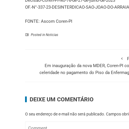
Decisao-Coren-PI-No-76-de-27-de-julho-de-2023
OF.-N°-337-23-DESINTERDICAO-SAO-JOAO-DO-ARRAI
FONTE: Ascom Coren-PI
Posted in
Noticias
P
Em inauguração da nova MDER, Coren-PI co
celeridade no pagamento do Piso da Enferma
DEIXE UM COMENTÁRIO
O seu endereço de e-mail não será publicado.
Campos obri