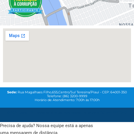
Sede:
Rua Magalhaes Filho,655,Centro/Sul Teresina/Piauí - CEP: 64001-350
Telefone: (86) 3200-9999
Horário de Atendimento: 7:00h às 17:00h
© 2021
Coren-PI-
Todos os direitos reservados. Feito com
QG MAREKTING
Precisa de ajuda? Nossa equipe está a apenas
uma mensagem de distância.