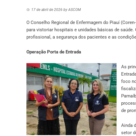
17 de abril de 2026
by
ASCOM
O Conselho Regional de Enfermagem do Piauí (Coren-P
para vistoriar hospitais e unidades básicas de saúde.
profissional, a segurança dos pacientes e as condiç
​Operação Porta de Entrada
​As pri
Entrada
foco no
fiscali
Parnaíb
proces
de pro
​Ainda
setor d