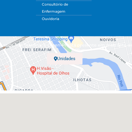
Consultório de
Enfermagem
Ouvidoria
 sede, em Teresina, o Coren-PI está presente em mais sete ci
Unidades