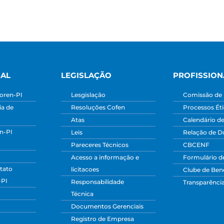
NAL
LEGISLAÇÃO
PROFISSION
oren-PI
Lesgislação
Comissão de 
a de
Resoluções Cofen
Processos Ét
Atas
Calendário d
n-PI
Leis
Relação de 
Pareceres Técnicos
CBCENF
Acesso a informação e
Formulário d
tato
licitacoes
Clube de Bene
-PI
Responsabilidade
Transparênci
Técnica
Documentos Gerenciais
Registro de Empresa