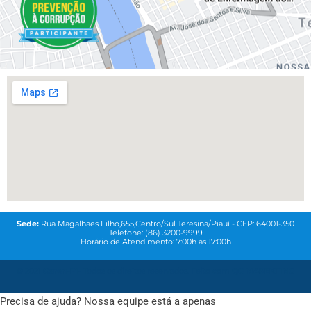
Sede:
Rua Magalhaes Filho,655,Centro/Sul Teresina/Piauí - CEP: 64001-350
Telefone: (86) 3200-9999
Horário de Atendimento: 7:00h às 17:00h
© 2021
Coren-PI-
Todos os direitos reservados. Feito com
QG MAREKTING
Precisa de ajuda? Nossa equipe está a apenas