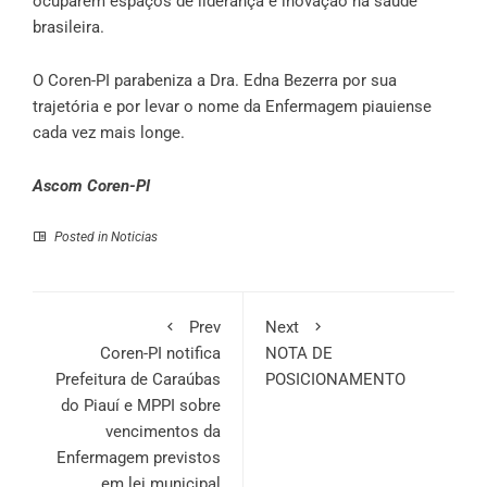
ocuparem espaços de liderança e inovação na saúde
brasileira.
O Coren-PI parabeniza a Dra. Edna Bezerra por sua
trajetória e por levar o nome da Enfermagem piauiense
cada vez mais longe.
Ascom Coren-PI
Posted in
Noticias
Prev
Next
Coren-PI notifica
NOTA DE
Prefeitura de Caraúbas
POSICIONAMENTO
do Piauí e MPPI sobre
vencimentos da
Enfermagem previstos
em lei municipal