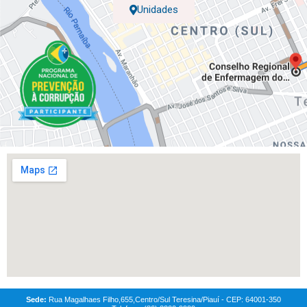
Unidades
Sede:
Rua Magalhaes Filho,655,Centro/Sul Teresina/Piauí - CEP: 64001-350