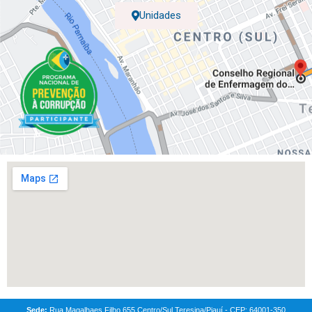
Unidades
Sede:
Rua Magalhaes Filho,655,Centro/Sul Teresina/Piauí - CEP: 64001-350