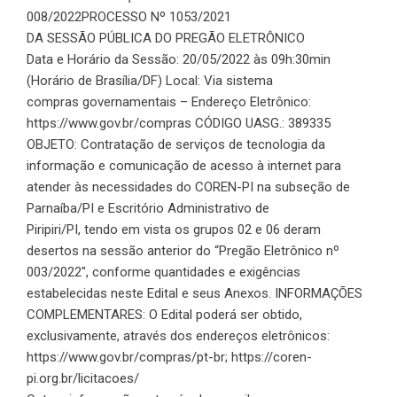
008/2022PROCESSO Nº 1053/2021
DA SESSÃO PÚBLICA DO PREGÃO ELETRÔNICO
Data e Horário da Sessão: 20/05/2022 às 09h:30min
(Horário de Brasília/DF) Local: Via sistema
compras governamentais – Endereço Eletrônico:
https://www.gov.br/compras CÓDIGO UASG.: 389335
OBJETO: Contratação de serviços de tecnologia da
informação e comunicação de acesso à internet para
atender às necessidades do COREN-PI na subseção de
Parnaíba/PI e Escritório Administrativo de
Piripiri/PI, tendo em vista os grupos 02 e 06 deram
desertos na sessão anterior do “Pregão Eletrônico nº
003/2022″, conforme quantidades e exigências
estabelecidas neste Edital e seus Anexos. INFORMAÇÕES
COMPLEMENTARES: O Edital poderá ser obtido,
exclusivamente, através dos endereços eletrônicos:
https://www.gov.br/compras/pt-br; https://coren-
pi.org.br/licitacoes/