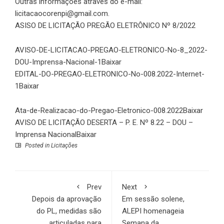
Outras informações através do e-mail:
licitacaocorenpi@gmail.com.
ASISO DE LICITAÇÃO PREGÃO ELETRÔNICO Nº 8/2022
AVISO-DE-LICITACAO-PREGAO-ELETRONICO-No-8_2022-
DOU-Imprensa-Nacional-1
Baixar
EDITAL-DO-PREGAO-ELETRONICO-No-008.2022-Internet-
1
Baixar
Ata-de-Realizacao-do-Pregao-Eletronico-008.2022
Baixar
AVISO DE LICITAÇÃO DESERTA – P. E. Nº 8.22 – DOU –
Imprensa Nacional
Baixar
Posted in
Licitações
Prev
Next
Depois da aprovação
Em sessão solene,
do PL, medidas são
ALEPI homenageia
articuladas para
Semana da