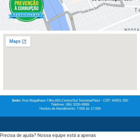
Sede:
Rua Magalhaes Filho,655,Centro/Sul Teresina/Piauí - CEP: 64001-350
Telefone: (86) 3200-9999
Horário de Atendimento: 7:00h às 17:00h
© 2021
Coren-PI-
Todos os direitos reservados. Feito com
QG MAREKTING
Precisa de ajuda? Nossa equipe está a apenas