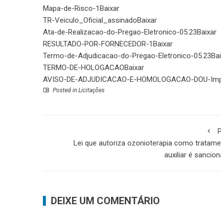
Mapa-de-Risco-1
Baixar
TR-Veiculo_Oficial_assinado
Baixar
Ata-de-Realizacao-do-Pregao-Eletronico-05.23
Baixar
RESULTADO-POR-FORNECEDOR-1
Baixar
Termo-de-Adjudicacao-do-Pregao-Eletronico-05.23
Bai
TERMO-DE-HOLOGACAO
Baixar
AVISO-DE-ADJUDICACAO-E-HOMOLOGACAO-DOU-Impr
Posted in
Licitações
P
Lei que autoriza ozonioterapia como tratam
auxiliar é sancio
DEIXE UM COMENTÁRIO