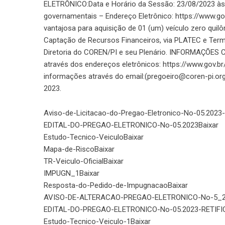
ELETRÔNICO:Data e Horário da Sessão: 23/08/2023 às 0
governamentais – Endereço Eletrônico: https://www.
vantajosa para aquisição de 01 (um) veículo zero qui
Captação de Recursos Financeiros, via PLATEC e Term
Diretoria do COREN/PI e seu Plenário. INFORMAÇÕES 
através dos endereços eletrônicos: https://www.gov.br/
informações através do email:(pregoeiro@coren-pi.org.b
2023.
Aviso-de-Licitacao-do-Pregao-Eletronico-No-05.202
EDITAL-DO-PREGAO-ELETRONICO-No-05.2023
Baixar
Estudo-Tecnico-Veiculo
Baixar
Mapa-de-Risco
Baixar
TR-Veiculo-Oficial
Baixar
IMPUGN_1
Baixar
Resposta-do-Pedido-de-Impugnacao
Baixar
AVISO-DE-ALTERACAO-PREGAO-ELETRONICO-No-5_20
EDITAL-DO-PREGAO-ELETRONICO-No-05.2023-RETIF
Estudo-Tecnico-Veiculo-1
Baixar