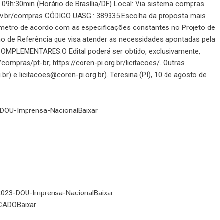
9h:30min (Horário de Brasília/DF) Local: Via sistema compras
gov.br/compras CÓDIGO UASG.: 389335.Escolha da proposta mais
lômetro de acordo com as especificações constantes no Projeto de
o de Referência que visa atender as necessidades apontadas pela
COMPLEMENTARES:O Edital poderá ser obtido, exclusivamente,
compras/pt-br; https://coren-pi.org.br/licitacoes/. Outras
r) e licitacoes@coren-pi.org.br). Teresina (PI), 10 de agosto de
3-DOU-Imprensa-Nacional
Baixar
23-DOU-Imprensa-Nacional
Baixar
ICADO
Baixar