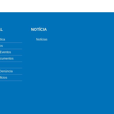
AL
NOTÍCIA
tica
Notícias
os
 Eventos
ocumentos
 Denúncia
ícios