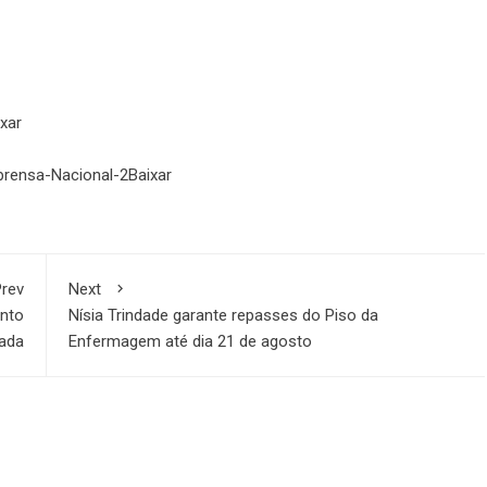
xar
ensa-Nacional-2
Baixar
rev
Next
ento
Nísia Trindade garante repasses do Piso da
nada
Enfermagem até dia 21 de agosto