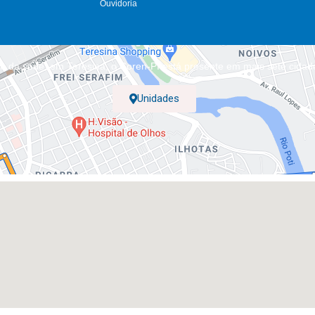
Ouvidoria
m da sede, em Teresina, o Coren-PI está presente em mais sete cidad
Unidades