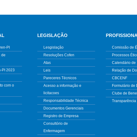
AL
LEGISLAÇÃO
PROFISSION
ren-PI
Lesgislação
Comissão de É
 de
Resoluções Cofen
Processos Étic
Atas
Calendário de
n-PI 2023
Leis
Relação de D
Pareceres Técnicos
CBCENF
to com o
Acesso a informação e
Formulário de
licitacoes
Clube de Benef
Responsabilidade Técnica
Transparência
Documentos Gerenciais
Registro de Empresa
Consultório de
Enfermagem