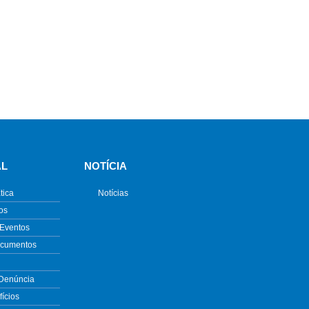
AL
NOTÍCIA
tica
Notícias
os
 Eventos
ocumentos
 Denúncia
ícios