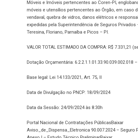
Móveis e Imóveis pertencentes ao Coren-PI, engloband
móveis e utensílios pertencentes ao Órgão, em caso d
vendaval, quebra de vidros, danos elétricos e respons
expedidas pela Superintendência de Seguros Privados
Teresina, Floriano, Parnaíba e Picos – PI.
VALOR TOTAL ESTIMADO DA COMPRA: R$ 7.331,21 (sete 
Dotação Orçamentária: 6.2.2.1.1.01.33.90.039.002.018 
Base legal: Lei 14.133/2021, Art. 75, II
Data de Divulgação no PNCP: 18/09/2024
Data da Sessão: 24/09/2024 às 8:30h
Portal Nacional de Contratações Públicas
Baixar
Aviso_de_Dispensa_Eletronica 90.007.2024 – Seguro P
Anexo I – Estudo Técnico Preliminar
Baixar