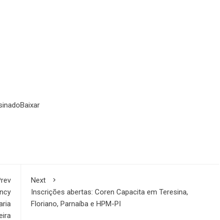
sinado
Baixar
rev
Next
ancy
Inscrições abertas: Coren Capacita em Teresina,
aria
Floriano, Parnaíba e HPM-PI
eira