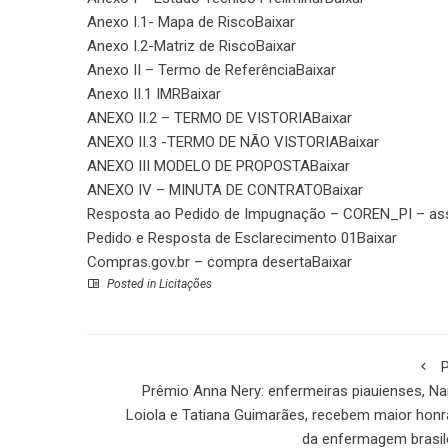
Anexo I.1- Mapa de Risco
Baixar
Anexo I.2-Matriz de Risco
Baixar
Anexo II – Termo de Referência
Baixar
Anexo II.1 IMR
Baixar
ANEXO II.2 – TERMO DE VISTORIA
Baixar
ANEXO II.3 -TERMO DE NÃO VISTORIA
Baixar
ANEXO III MODELO DE PROPOSTA
Baixar
ANEXO IV – MINUTA DE CONTRATO
Baixar
Resposta ao Pedido de Impugnação – COREN_PI – as
Pedido e Resposta de Esclarecimento 01
Baixar
Compras.gov.br – compra deserta
Baixar
Posted in
Licitações
P
Prêmio Anna Nery: enfermeiras piauienses, N
Loiola e Tatiana Guimarães, recebem maior honr
da enfermagem brasil