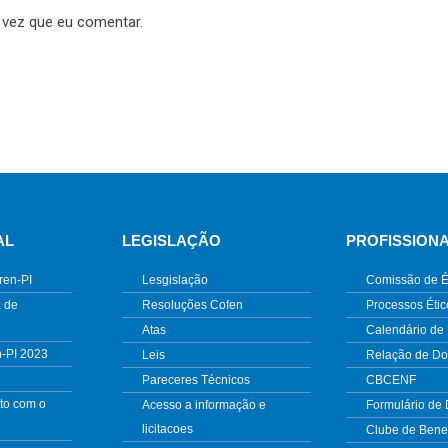
 vez que eu comentar.
AL
LEGISLAÇÃO
PROFISSION
ren-PI
Lesgislação
Comissão de É
 de
Resoluções Cofen
Processos Étic
Atas
Calendário de
n-PI 2023
Leis
Relação de D
Pareceres Técnicos
CBCENF
to com o
Acesso a informação e
Formulário de
licitacoes
Clube de Benef