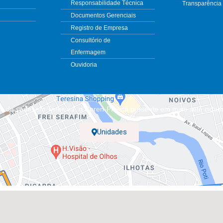
Responsabilidade Técnica
Transparência
Documentos Gerenciais
Registro de Empresa
Consultório de
Enfermagem
Ouvidoria
m da sede, em Teresina, o Coren-PI está presente em mais sete cidad
Unidades