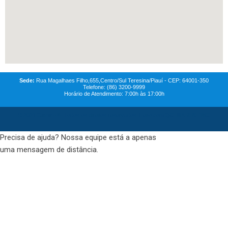
Sede:
Rua Magalhaes Filho,655,Centro/Sul Teresina/Piauí - CEP: 64001-350
Telefone: (86) 3200-9999
Horário de Atendimento: 7:00h às 17:00h
© 2021
Coren-PI-
Todos os direitos reservados. Feito com
QG MAREKTING
Precisa de ajuda? Nossa equipe está a apenas
uma mensagem de distância.