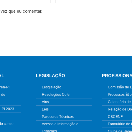
 vez que eu comentar.
AL
LEGISLAÇÃO
PROFISSION
ren-PI
Lesgislação
Comissão de É
 de
Resoluções Cofen
Processos Étic
Atas
Calendário de
n-PI 2023
Leis
Relação de D
Pareceres Técnicos
CBCENF
to com o
Acesso a informação e
Formulário de
licitacoes
Clube de Benef