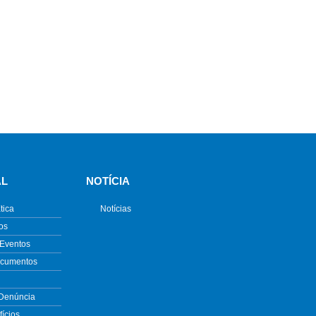
AL
NOTÍCIA
tica
Notícias
os
 Eventos
ocumentos
 Denúncia
ícios