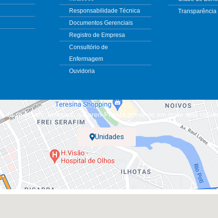
Responsabilidade Técnica
Transparência
Documentos Gerenciais
Registro de Empresa
Consultório de
Enfermagem
Ouvidoria
m da sede, em Teresina, o Coren-PI está presente em mais sete cidad
Unidades