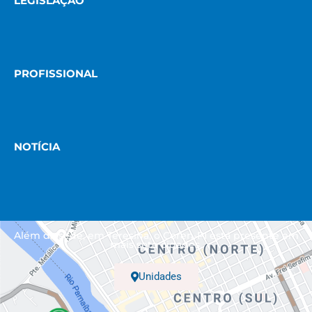
LEGISLAÇÃO
PROFISSIONAL
NOTÍCIA
Além da sede, em Teresina, o Coren-PI está presente em
mais sete cidades.
Unidades