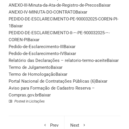
ANEXO-III-Minuta-da-Ata-de-Registro-de-Precos
Baixar
ANEXO-IV-MINUTA-DO-CONTRATO
Baixar
PEDIDO-DE-ESCLARECIMENTO-PE-900032025-COREN-PI-
1
Baixar
PEDIDO-DE-ESCLARECIMENTO-II-–-PE-900032025-–-
COREN-PI
Baixar
Pedido-de-Esclarecimento-III
Baixar
Pedido-de-Esclarecimento-IV
Baixar
Relatório das Declarações – relatorio-termo-aceite
Baixar
Termo de Julgamento
Baixar
Termo de Homologação
Baixar
Portal Nacional de Contratações Públicas (6)
Baixar
Aviso para Formação de Cadastro Reserva –
Compras.gov.br
Baixar
Posted in
Licitações
Prev
Next