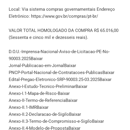
Local: Via sistema compras governamentais Endereço
Eletrônico:
https://www.gov.br/compras/pt-br/
VALOR TOTAL HOMOLOGADO DA COMPRA R$ 65.016,00
(Sessenta e cinco mil e dezesseis reais).
D.O.U.-Imprensa-Nacional-Aviso-de-Licitacao-PE-No-
90003.2025
Baixar
Jornal-Publicacao-em-Jornal
Baixar
PNCP-Portal-Nacional-de-Contratacoes-Publicas
Baixar
Edital-Pregao-Eletronico-SRP-90003.25-03.2025
Baixar
Anexo-I-Estudo-Tecnico-Preliminar
Baixar
Anexo-I.1-Mapa-de-Risco-
Baixar
Anexo-II-Termo-de-Referencia
Baixar
Anexo-II.1-IMR
Baixar
Anexo-II.2-Declaracao-de-Sigilo
Baixar
Anexo-II.3-Termo-de-Compromisso-e-Sigilo
Baixar
Anexo-II.4-Modelo-de-Proposta
Baixar