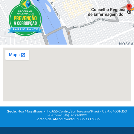
Sede:
Rua Magalhaes Filho,655,Centro/Sul Teresina/Piauí - CEP: 64001-350
Telefone: (86) 3200-9999
Horário de Atendimento: 7:00h às 17:00h
© 2021
Coren-PI-
Todos os direitos reservados. Feito com
QG MAREKTING